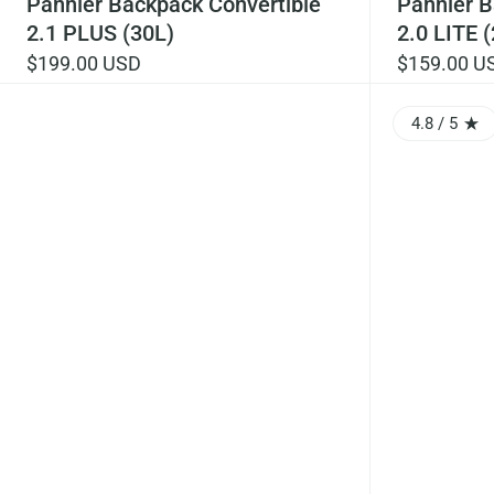
Pannier Backpack Convertible
Pannier B
2.1 PLUS (30L)
2.0 LITE 
$199.00 USD
$159.00 U
4.8
/ 5
RATING: 4.