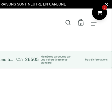
Ferme
IVRAISONS SONT NEUTRE EN CARBONE
0
Ouvrir la barre de 
Ouvrir le pani
Ouvrir 
kilomètres parcourus par
26505
nd à...
une voiture à essence
Plus d’informations
standard