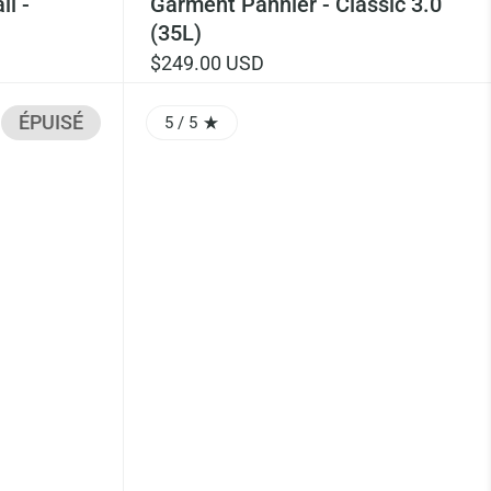
l -
Garment Pannier - Classic 3.0
(35L)
$249.00 USD
ÉPUISÉ
5
/ 5
RATING: 5.0 OUT OF 5.0